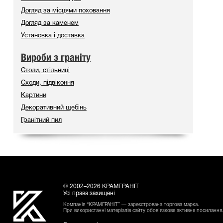
Догляд за місцями поховання
Догляд за каменем
Установка і доставка
Вироби з граніту
Столи, стільниці
Сходи, підвіконня
Картини
Декоративний щебінь
Гранітний пил
© 2002–2026 КРАМГРАНІТ
Усі права захищені
Компанія “КРАМГРАНІТ” — зареєстрована торгова марка.
При використанні матеріалів сайту обов’язкове активне посилання