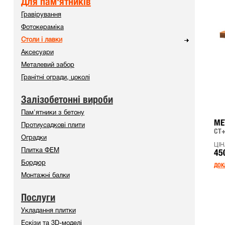
Для пам'ятників
Гравірування
Фотокераміка
Столи і лавки
Аксесуари
Металевий забор
Гранітні огради, цоколі
Залізобетонні вироби
Пам'ятники з бетону
МЕ
Протиусадкові плити
СТ
Оградки
ЦІН
45
Плитка ФЕМ
Бордюр
ДОК
Монтажні балки
Послуги
Укладання плитки
Ескізи та 3D-моделі