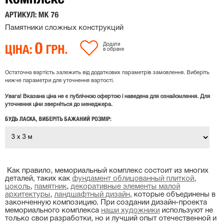
АРТИКУЛ: МК 76
Памятники сложных конструкций
0
ЦІНА:
ГРН.
Додати
в обране
Остаточна вартість залежить від додаткових параметрів замовлення. Виберіть
нижче параметри для уточнення вартості.
Увага! Вказана ціна не є публічною офертою і наведена для ознайомлення. Для
уточнення ціни зверніться до менеджера.
БУДЬ ЛАСКА, ВИБЕРІТЬ БАЖАНИЙ РОЗМІР:
Как правило, мемориальный комплекс состоит из многих
деталей, таких как
фундамент облицованный плиткой
,
цоколь
,
памятник
,
декоративные элементы малой
архитектуры
,
ландшафтный дизайн
, которые объединены в
законченную композицию. При создании дизайн-проекта
мемориального комплекса
наши художники
используют не
только свои разработки, но и лучший опыт отечественной и