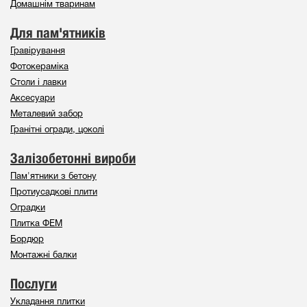
Домашнім тваринам
Для пам'ятників
Гравірування
Фотокераміка
Столи і лавки
Аксесуари
Металевий забор
Гранітні огради, цоколі
Залізобетонні вироби
Пам'ятники з бетону
Протиусадкові плити
Оградки
Плитка ФЕМ
Бордюр
Монтажні балки
Послуги
Укладання плитки