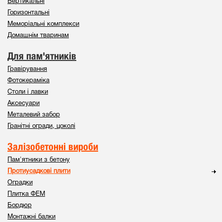
Вертикальні
Горизонтальні
Меморіальні комплекси
Домашнім тваринам
Для пам'ятників
Гравірування
Фотокераміка
Столи і лавки
Аксесуари
Металевий забор
Гранітні огради, цоколі
Залізобетонні вироби
Пам'ятники з бетону
Протиусадкові плити
Оградки
Плитка ФЕМ
Бордюр
Монтажні балки