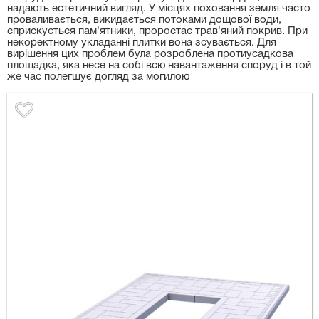
надають естетичний вигляд. У місцях поховання земля часто
проваливається, викидається потоками дощової води,
сприскується пам'ятники, проростає трав'яний покрив. При
некоректному укладанні плитки вона зсувається. Для
вирішення цих проблем була розроблена протиусадкова
площадка, яка несе на собі всю навантаження споруд і в той
же час полегшує догляд за могилою