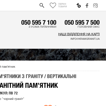
ОБРАНІ
0
ТОВАРИ
050 595 7 100
050 595 7 500
З УСІМА ПИТАННЯМИ
ГОЛОВНИЙ ОФІС
НАШІ ВІДДІЛЕННЯ НА КАРТІ
INFO@KRAMGRANIT.UA
й пам’ятник
М'ЯТНИКИ З ГРАНІТУ / ВЕРТИКАЛЬНІ
АНІТНИЙ ПАМ’ЯТНИК
КУЛ: ПВ 72
о "чорний граніт"