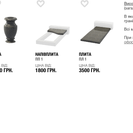
Вис
(зага
В як
грані
Всі 
При 
офор
А
НАПІВПЛИТА
ПЛИТА
ПП 1
ПЛ 1
 ВІД:
ЦІНА ВІД:
ЦІНА ВІД:
0 ГРН.
1800 ГРН.
3500 ГРН.