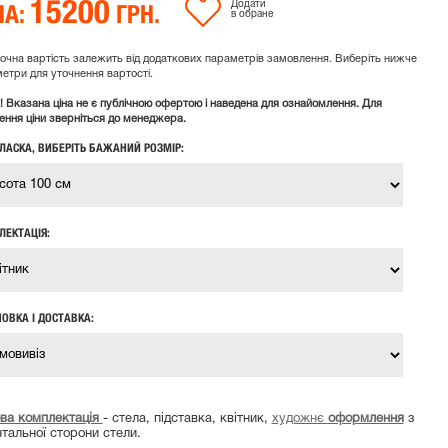
15200
НА:
ГРН.
Додати
в обране
очна вартість залежить від додаткових параметрів замовлення. Виберіть нижче
етри для уточнення вартості.
! Вказана ціна не є публічною офертою і наведена для ознайомлення. Для
ення ціни зверніться до менеджера.
ЛАСКА, ВИБЕРІТЬ БАЖАНИЙ РОЗМІР:
ЛЕКТАЦІЯ:
ОВКА І ДОСТАВКА:
ва комплектація
- стела, підставка, квітник,
художнє
оформлення
з
тальної сторони стели.