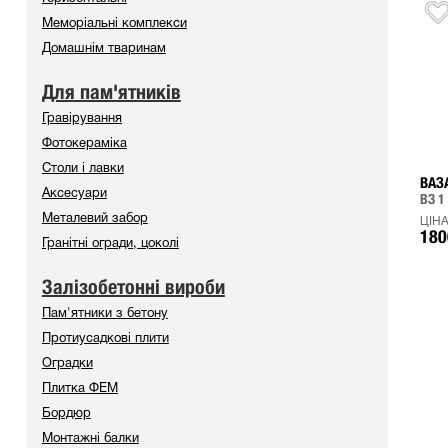
Меморіальні комплекси
Домашнім тваринам
Для пам'ятників
Гравірування
Фотокераміка
Столи і лавки
ВАЗ
Аксесуари
ВЗ 1
Металевий забор
ЦІНА
180
Гранітні огради, цоколі
Залізобетонні вироби
Пам'ятники з бетону
Протиусадкові плити
Оградки
Плитка ФЕМ
Бордюр
Монтажні балки