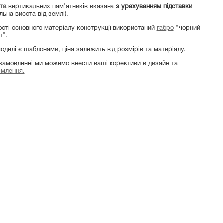
ота
вертикальних пам'ятників вказана
з урахуванням підставки
льна висота від землі).
ості основного матеріалу конструкції використаний
габро
"чорний
т".
моделі є шаблонами, ціна залежить від розмірів та матеріалу.
замовленні ми можемо внести ваші корективи в дизайн та
млення.