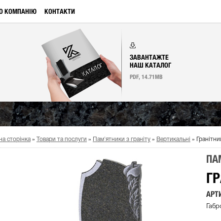
О КОМПАНІЮ
КОНТАКТИ
ЗАВАНТАЖТЕ
НАШ КАТАЛОГ
PDF, 14.71MB
на сторінка
»
Товари та послуги
»
Пам'ятники з граніту
»
Вертикальні
»
Гранітни
ПА
ГР
АРТИ
Габр