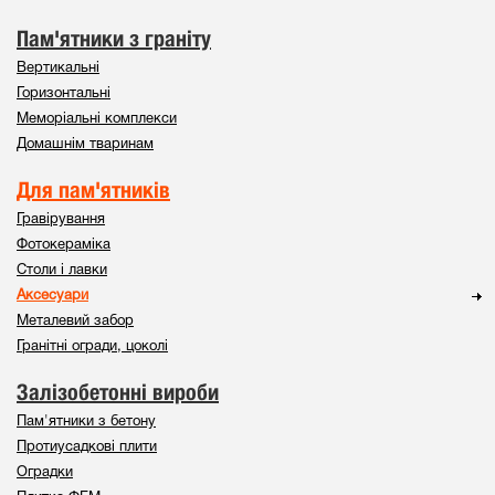
Пам'ятники з граніту
Вертикальні
Горизонтальні
Меморіальні комплекси
Домашнім тваринам
Для пам'ятників
Гравірування
Фотокераміка
Столи і лавки
Аксесуари
Металевий забор
Гранітні огради, цоколі
Залізобетонні вироби
Пам'ятники з бетону
Протиусадкові плити
Оградки