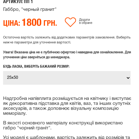
АРТИКУЛ: ПП 1
Габбро, "черный гранит"
1800
ЦІНА:
ГРН.
Додати
в обране
Остаточна вартість залежить від додаткових параметрів замовлення. Виберіть
нижче параметри для уточнення вартості.
Увага! Вказана ціна не є публічною офертою і наведена для ознайомлення. Для
уточнення ціни зверніться до менеджера.
БУДЬ ЛАСКА, ВИБЕРІТЬ БАЖАНИЙ РОЗМІР:
Надгробна напівплита розміщується на квітнику і виступає
як декоративна підставка для квітів, ваз, та інших супутніх
аксесуарів, а також доповнює візуальну композицію
меморіалу.
В якості основного матеріалу конструкції використано
габро "чорний граніт".
Усі моделі є шаблонами, вартість залежить від розмірів та